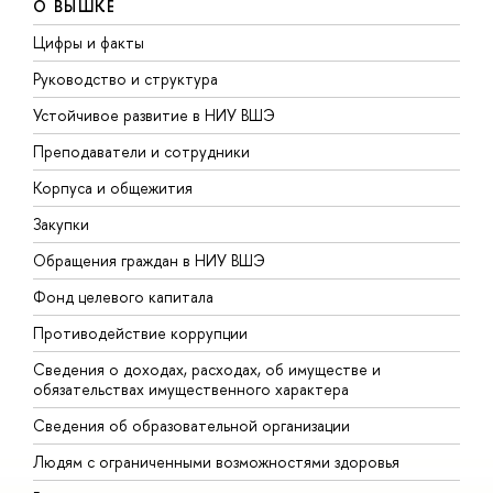
О ВЫШКЕ
Цифры и факты
Л
Руководство и структура
Д
Устойчивое развитие в НИУ ВШЭ
О
Преподаватели и сотрудники
П
Корпуса и общежития
В
Закупки
П
Обращения граждан в НИУ ВШЭ
А
Фонд целевого капитала
Д
Противодействие коррупции
Ц
Сведения о доходах, расходах, об имуществе и
Б
обязательствах имущественного характера
О
Сведения об образовательной организации
О
Людям с ограниченными возможностями здоровья