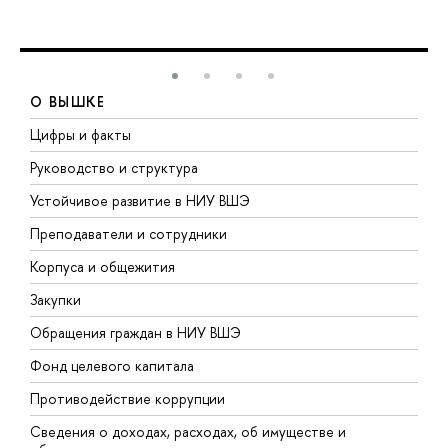
О ВЫШКЕ
Цифры и факты
Л
Руководство и структура
Д
Устойчивое развитие в НИУ ВШЭ
О
Преподаватели и сотрудники
П
Корпуса и общежития
В
Закупки
П
Обращения граждан в НИУ ВШЭ
А
Фонд целевого капитала
Д
Противодействие коррупции
Ц
Сведения о доходах, расходах, об имуществе и
Б