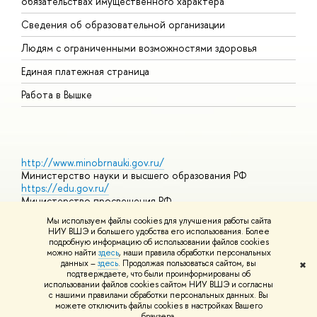
обязательствах имущественного характера
О
Сведения об образовательной организации
О
Людям с ограниченными возможностями здоровья
Единая платежная страница
Работа в Вышке
http://www.minobrnauki.gov.ru/
Министерство науки и высшего образования РФ
https://edu.gov.ru/
Министерство просвещения РФ
https://elearning.hse.ru/mooc
Мы используем файлы cookies для улучшения работы сайта
Массовые открытые онлайн-курсы
НИУ ВШЭ и большего удобства его использования. Более
подробную информацию об использовании файлов cookies
можно найти
здесь
, наши правила обработки персональных
данных –
здесь
. Продолжая пользоваться сайтом, вы
✖
© НИУ ВШЭ 1993–2026
Адреса и контакты
Условия
подтверждаете, что были проинформированы об
использования материалов
Политика конфиденциальности
Карта
использовании файлов cookies сайтом НИУ ВШЭ и согласны
сайта
с нашими правилами обработки персональных данных. Вы
Шрифты HSE Sans и HSE Slab разработаны в
Школе дизайна НИУ
можете отключить файлы cookies в настройках Вашего
ВШЭ
браузера.