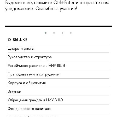
Выделите её, нажмите Ctrl+Enter и отправьте нам
уведомление. Спасибо за участие!
О ВЫШКЕ
Цифры и факты
Л
Руководство и структура
Д
Устойчивое развитие в НИУ ВШЭ
О
Преподаватели и сотрудники
П
Корпуса и общежития
В
Закупки
П
Обращения граждан в НИУ ВШЭ
А
Фонд целевого капитала
Д