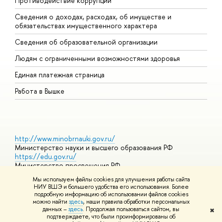
Противодействие коррупции
Ц
Сведения о доходах, расходах, об имуществе и
Б
обязательствах имущественного характера
О
Сведения об образовательной организации
О
Людям с ограниченными возможностями здоровья
Единая платежная страница
Работа в Вышке
http://www.minobrnauki.gov.ru/
Министерство науки и высшего образования РФ
https://edu.gov.ru/
Министерство просвещения РФ
https://elearning.hse.ru/mooc
Мы используем файлы cookies для улучшения работы сайта
Массовые открытые онлайн-курсы
НИУ ВШЭ и большего удобства его использования. Более
подробную информацию об использовании файлов cookies
можно найти
здесь
, наши правила обработки персональных
данных –
здесь
. Продолжая пользоваться сайтом, вы
✖
© НИУ ВШЭ 1993–2026
Адреса и контакты
Условия
подтверждаете, что были проинформированы об
использования материалов
Политика конфиденциальности
Карта