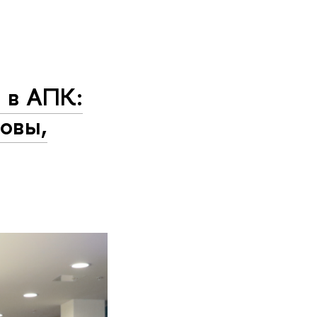
а в АПК:
овы,