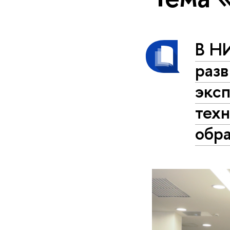
В Н
разв
экс
техн
обр