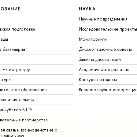
ЗОВАНИЕ
НАУКА
Научные подразделения
вская подготовка
Исследовательские проекты
иады
Мониторинги
в бакалавриат
Диссертационные советы
Защиты диссертаций
в магистратуру
Академическое развитие
нтура
Конкурсы и гранты
ительное образование
Внешние научно-информаци
развития карьеры
-инкубатор ВШЭ
вательные партнерства
ая связь и взаимодействие с
телями услуг