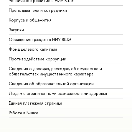
Устойчивое развитие в НИУ ВШЭ
О
Преподаватели и сотрудники
П
Корпуса и общежития
В
Закупки
П
Обращения граждан в НИУ ВШЭ
А
Фонд целевого капитала
Д
Противодействие коррупции
Ц
Сведения о доходах, расходах, об имуществе и
Б
обязательствах имущественного характера
О
Сведения об образовательной организации
О
Людям с ограниченными возможностями здоровья
Единая платежная страница
Работа в Вышке