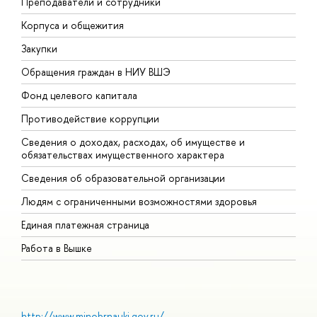
Преподаватели и сотрудники
П
Корпуса и общежития
В
Закупки
П
Обращения граждан в НИУ ВШЭ
А
Фонд целевого капитала
Д
Противодействие коррупции
Ц
Сведения о доходах, расходах, об имуществе и
Б
обязательствах имущественного характера
О
Сведения об образовательной организации
О
Людям с ограниченными возможностями здоровья
Единая платежная страница
Работа в Вышке
http://www.minobrnauki.gov.ru/