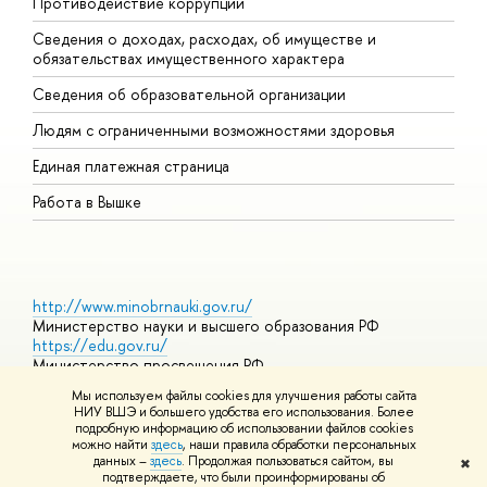
Противодействие коррупции
Ц
Сведения о доходах, расходах, об имуществе и
Б
обязательствах имущественного характера
О
Сведения об образовательной организации
О
Людям с ограниченными возможностями здоровья
Единая платежная страница
Работа в Вышке
http://www.minobrnauki.gov.ru/
Министерство науки и высшего образования РФ
https://edu.gov.ru/
Министерство просвещения РФ
https://elearning.hse.ru/mooc
Мы используем файлы cookies для улучшения работы сайта
Массовые открытые онлайн-курсы
НИУ ВШЭ и большего удобства его использования. Более
подробную информацию об использовании файлов cookies
можно найти
здесь
, наши правила обработки персональных
данных –
здесь
. Продолжая пользоваться сайтом, вы
✖
© НИУ ВШЭ 1993–2026
Адреса и контакты
Условия
подтверждаете, что были проинформированы об
использования материалов
Политика конфиденциальности
Карта