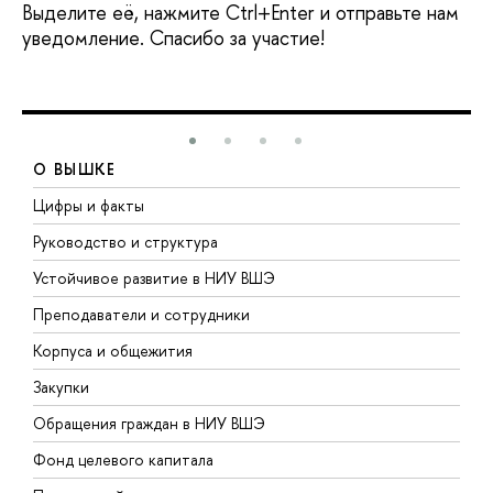
Выделите её, нажмите Ctrl+Enter и отправьте нам
уведомление. Спасибо за участие!
О ВЫШКЕ
Цифры и факты
Л
Руководство и структура
Д
Устойчивое развитие в НИУ ВШЭ
О
Преподаватели и сотрудники
П
Корпуса и общежития
В
Закупки
П
Обращения граждан в НИУ ВШЭ
А
Фонд целевого капитала
Д