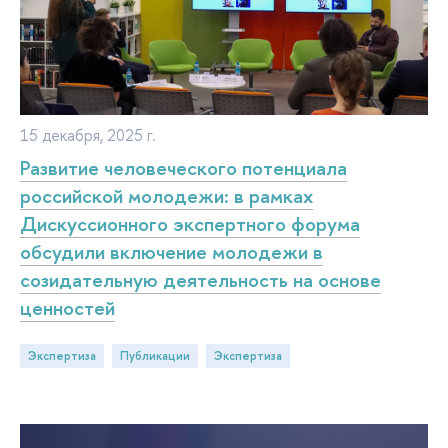
15 декабря, 2025 г.
Развитие человеческого потенциала
российской молодежи: в рамках
Дискуссионного экспертного форума
обсудили включение молодежи в
созидательную деятельность на основе
ценностей
Экспертиза
публикации
экспертиза