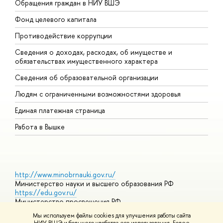
Обращения граждан в НИУ ВШЭ
А
Фонд целевого капитала
Д
Противодействие коррупции
Ц
Сведения о доходах, расходах, об имуществе и
Б
обязательствах имущественного характера
О
Сведения об образовательной организации
О
Людям с ограниченными возможностями здоровья
Единая платежная страница
Работа в Вышке
http://www.minobrnauki.gov.ru/
Министерство науки и высшего образования РФ
https://edu.gov.ru/
Министерство просвещения РФ
https://elearning.hse.ru/mooc
Мы используем файлы cookies для улучшения работы сайта
Массовые открытые онлайн-курсы