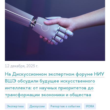
12 декабря, 2025 г.
На Дискуссионном экспертном форуме НИУ
ВШЭ обсудили будущее искусственного
интеллекта: от научных приоритетов до
трансформации экономики и общества
Экспертиза
дискуссии
репортаж о событии
iFORA